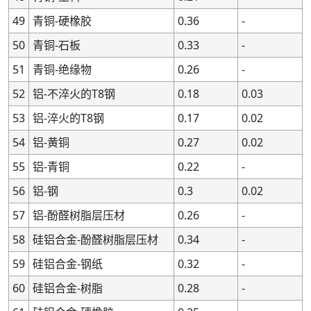
49
青铜-硬橡胶
0.36
-
50
青铜-石板
0.33
-
51
青铜-绝缘物
0.26
-
52
铝-不淬火的T8钢
0.18
0.03
53
铝-淬火的T8钢
0.17
0.02
54
铝-黄铜
0.27
0.02
55
铝-青铜
0.22
-
56
铝-钢
0.3
0.02
57
铝-酚醛树脂层压材
0.26
-
58
硅铝合金-酚醛树脂层压材
0.34
-
59
硅铝合金-钢纸
0.32
-
60
硅铝合金-树脂
0.28
-