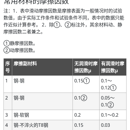
常用材料的摩擦因数
注：1．表中滑动摩擦因数是摩擦表面为一般情况时的试验
数值，由于实际工作条件和试验条件不同，表中的数据只能
作近似计算参考。 2．除①、②标注外，其余材料动、静
摩擦因数二者兼之。
①静摩擦因数。
②动摩擦因数。
序
摩擦副材料
无润滑时摩
有润滑时摩
号
擦因数μ
擦因数μ
1
钢-钢
0.15①
0.1～
0.12①
2
钢-钢
0.1②
0.05～
0.1②
3
钢-软钢
0.2
0.1～0.2
4
钢-不淬火的T8钢
0.15
0.03