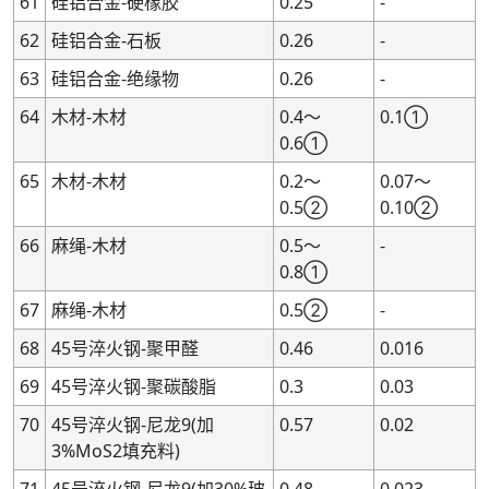
61
硅铝合金-硬橡胶
0.25
-
62
硅铝合金-石板
0.26
-
63
硅铝合金-绝缘物
0.26
-
64
木材-木材
0.4～
0.1①
0.6①
65
木材-木材
0.2～
0.07～
0.5②
0.10②
66
麻绳-木材
0.5～
-
0.8①
67
麻绳-木材
0.5②
-
68
45号淬火钢-聚甲醛
0.46
0.016
69
45号淬火钢-聚碳酸脂
0.3
0.03
70
45号淬火钢-尼龙9(加
0.57
0.02
3%MoS2填充料)