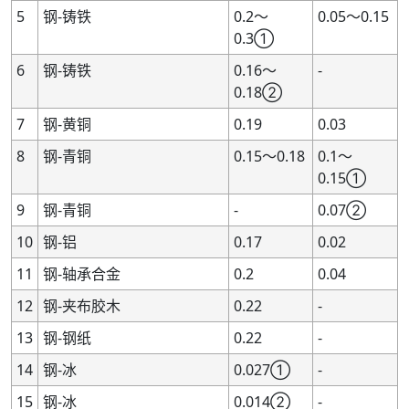
5
钢-铸铁
0.2～
0.05～0.15
0.3①
6
钢-铸铁
0.16～
-
0.18②
7
钢-黄铜
0.19
0.03
8
钢-青铜
0.15～0.18
0.1～
0.15①
9
钢-青铜
-
0.07②
10
钢-铝
0.17
0.02
11
钢-轴承合金
0.2
0.04
12
钢-夹布胶木
0.22
-
13
钢-钢纸
0.22
-
14
钢-冰
0.027①
-
15
钢-冰
0.014②
-