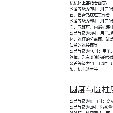
机机体上部结合面等。
公差等级为7时：用于2
台、摇臂钻底座工作台
公差等级为8时：用于
面、气缸座、内燃机连
公差等级为9时：用于
体、连杆的分离面、缸
法兰的连接面等。
公差等级为10时：用于
箱体、汽车变速箱的壳
公差等级为11、12时
架、机床法兰等。
圆度与圆柱
公差等级为0、1时：高
公差等级为2时：精密