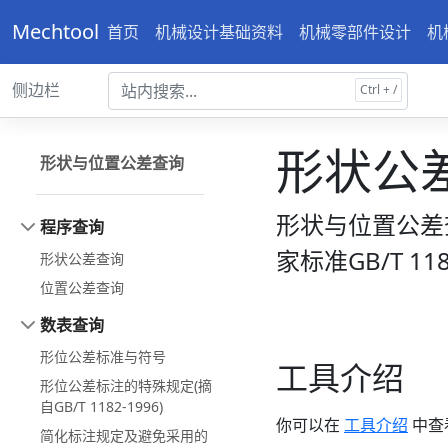
Mechtool
首页
机械设计基础资料
机械零部件设计
机
侧边栏
形状公
形状与位置公差查询
形状与位置公差
程序查询
家标准GB/T 
形状公差查询
位置公差查询
数表查询
形位公差标准与符号
工具介绍
形位公差标注的特殊规定(摘
自GB/T 1182-1996)
你可以在
工具介绍
中查
简化标注规定及避免采用的