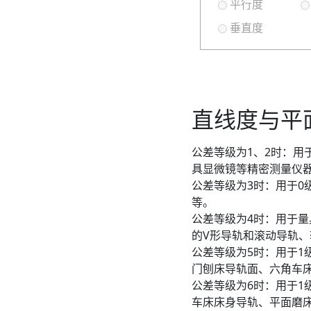
平行度
垂直度
直线度与平
公差等级为1、2时：用
具显微镜等精密测量仪
公差等级为3时：用于0
等。
公差等级为4时：用于量
的V形导轨和滚动导轨
公差等级为5时：用于1
门刨床导轨面、六角车
公差等级为6时：用于
车床床身导轨、平面磨