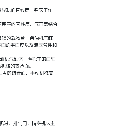
身导轨的直线度、镗床工作
床底座的直线度，气缸盖结合
微镜的载物台、柴油机气缸
环面的平面度以及液压管件和
柴油机汽缸体、摩托车的曲轴
动机械的支承面。
缸盖的结合面、手动机械支
机进、排气门，精密机床主