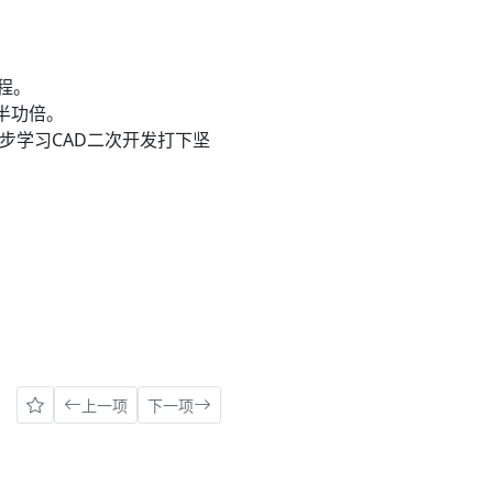
程。
半功倍。
步学习CAD二次开发打下坚
上一项
下一项