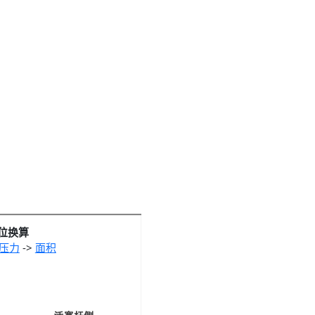
位换算
压力
->
面积