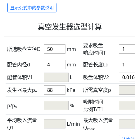
显示公式中的参数说明
真空发生器选型计算
要求吸盘
所选吸盘直径D
mm
响应时间T
配管内径d
mm
配管长度Ld
配管体积V1
L
吸盘体积V2
发生器最大p
kPa
所需真空度p
v
吸附时间
p/p
%
v
比例T/T1
平均吸入流量
最大吸入流量
L/min
Q1
Q
max