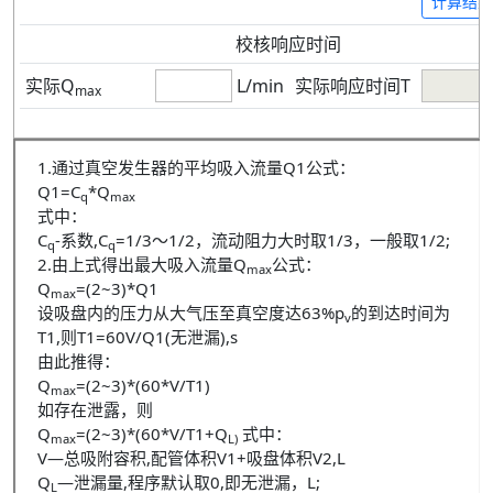
计算结果
校核响应时间
实际Q
L/min
实际响应时间T
max
1.通过真空发生器的平均吸入流量Q1公式：
Q1=C
*Q
q
max
式中：
C
-系数,C
=1/3～1/2，流动阻力大时取1/3，一般取1/2;
q
q
2.由上式得出最大吸入流量Q
公式：
max
Q
=(2~3)*Q1
max
设吸盘内的压力从大气压至真空度达63%p
的到达时间为
v
T1,则T1=60V/Q1(无泄漏),s
由此推得：
Q
=(2~3)*(60*V/T1)
max
如存在泄露，则
Q
=(2~3)*(60*V/T1+Q
式中：
max
L)
V—总吸附容积,配管体积V1+吸盘体积V2,L
Q
—泄漏量,程序默认取0,即无泄漏，L;
L