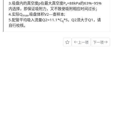
3.吸盘内的真空度p在最大真空度P
=88kPa的63%~95%
v
内选择，即保证吸附力，又不致使吸附相应时间过长；
4.实际Q
,吸盘体积V2---查样本;
max
5.配管平均吸入流量Q2=11.1*C
*S，Q2须大于Q1，请
q
自行校核。
上一项
下一项