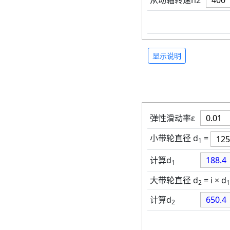
从动轴转速n2
显示说明
弹性滑动率ε
小带轮直径 d
=
1
计算d
1
大带轮直径 d
= i × d
2
1
计算d
2