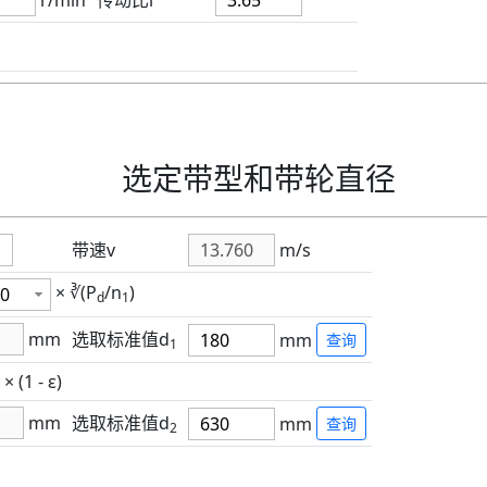
r/min
传动比i
选定带型和带轮直径
带速v
m/s
× ∛(P
/n
)
d
1
mm
选取标准值d
mm
查询
1
× (1 - ε)
mm
选取标准值d
mm
查询
2