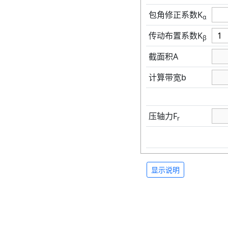
包角修正系数K
α
传动布置系数K
β
截面积A
计算带宽b
压轴力F
r
显示说明