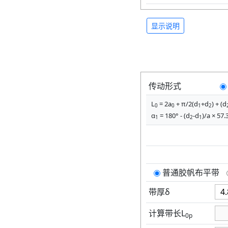
显示说明
传动形式
L
= 2a
+ π/2(d
+d
) + (d
0
0
1
2
α
= 180° - (d
-d
)/a × 57.
1
2
1
普通胶帆布平带
带厚δ
计算带长L
0p