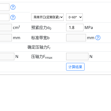
cm²
预紧应力σ
MPa
0
mm
标准带宽b
mm
确定压轴力F
r
N
压轴力F
N
rmax
计算结果