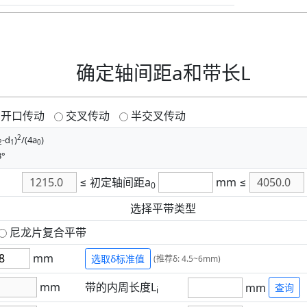
确定轴间距a和带长L
开口传动
交叉传动
半交叉传动
2
-d
)
/(4a
)
2
1
0
3°
≤
初定轴间距a
mm
≤
0
选择平带类型
尼龙片复合平带
mm
选取δ标准值
(推荐δ: 4.5~6mm)
mm
带的内周长度L
mm
查询
i