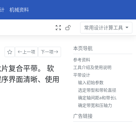
计
机械资料
常用设计计算工具
本页导航
上一项
下一项
参考资料
片复合平带。 软
工具介绍及使用说明
平带设计
程序界面清晰、使用
输入初始参数
选定带型和带轮直径
确定轴间距a和带长L
确定带宽和压轴力
广告链接