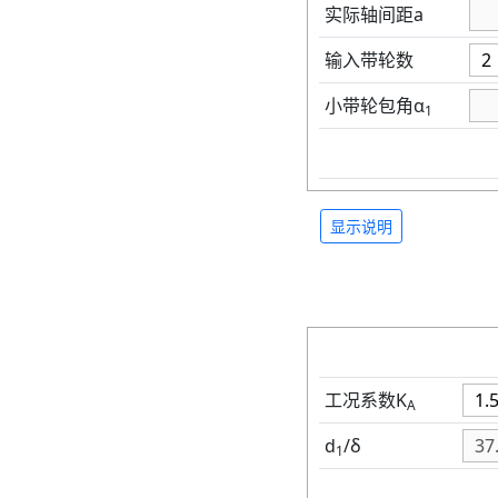
实际轴间距a
输入带轮数
小带轮包角α
1
显示说明
工况系数K
A
d
/δ
1