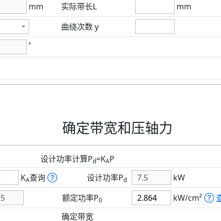
mm
实际带长L
mm
曲绕次数 y
°
确定带宽和压轴力
设计功率计算P
=K
P
d
A
K
查询
设计功率P
kW
A
d
额定功率P
kW/cm²
0
确定带宽