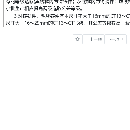
荐的等级选取
(
黑线框内为铸铁件；灰底框内为铸钢件；虚线
小批生产相应提高两级选取公差等级。
3
.
对铸钢件、毛坯铸件基本尺寸不大于
16mm
的
CT13
～
C
尺寸大于
16
～
25mm
的
CT13
～
CT15
级
，其公差等级提高一
上一项
下一项