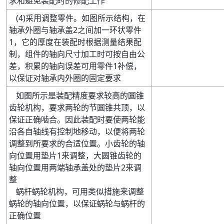
求和避免装配时的修配工作
(
4
)
采用调整零件。如图所示结构，在
轴承外圈与轴承盖
2
之间加一环状零件
1
，它的厚度在装配时根据测量结果配
制，组件的轴向尺寸加工时可按自由公
差，积累的轴向误差可用零件
1
补偿
，
以保证对轴承内外圈的固定要求
如图所示是装配精度要求较高的圆锥
齿轮机构
，要求两轮的节圆锥共顶，以
保证正确啮合。因此装配时要使两轮能
沿各自轴线有控制地移动，以便将两轮
调整到所要求的合适位置。小齿轮的轴
向位置用垫片
1
来调整
，大圆锥齿轮的
轴向位置用两端轴承盖处的垫片
2
来调
整
蜗杆蜗轮机构
，可用类似措施来调整
蜗轮的轴向位置，以保证蜗轮与蜗杆的
正确位置