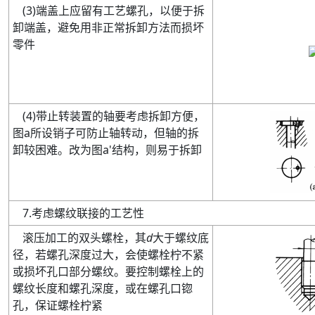
(
3
)
端盖上应留有工艺螺孔，以便于拆
卸端盖，避免用非正常拆卸方法而损坏
零件
(
4
)
带止转装置的轴要考虑拆卸方便，
图
a
所设销子可防止轴转动
，但轴的拆
卸较困难。改为图
a'
结构，则易于拆卸
7
.
考虑螺纹联接的工艺性
滚压加工的双头螺栓
，其
d
大于螺纹底
径
，若螺孔深度过大，会使螺栓柠不紧
或损坏孔口部分螺纹。要控制螺栓上的
螺纹长度和螺孔深度，或在螺孔口锪
孔，保证螺栓柠紧