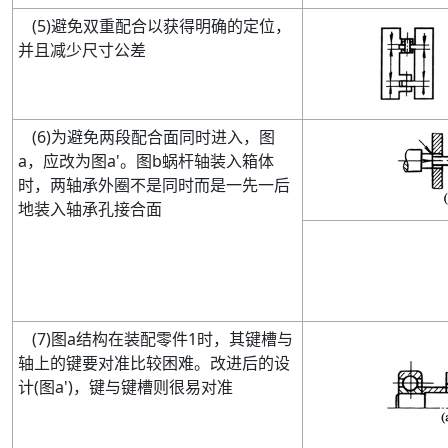
(
5
)
避免双重配合以获得明确的定位，
并且减少尺寸公差
(
6
)
为避免两段配合面同时进入，图
a
，应改为图
a'
。图
b
蜗杆轴装入箱体
时，两轴承外圈不是同时而是一先一后
地装入轴承孔接合面
(
7
)
图
a
结构在装配零件
1
时
，其键槽与
轴上的键要对准比较困难。改进后的设
计
(
图
a'
)
，键与键槽则很易对准