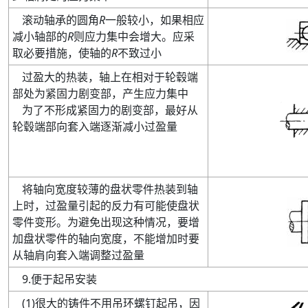
滚动轴承的圆角
R
一般较小
，如果相应
减小轴部的
R
则应力集中会增大。应采
取必要措施
，使轴的
R
不致过小
过盈大的热装
，轴上在相对于轮毂端
部处为紧固力剧变部，产生应力集中
为了不形成紧固力的剧变部
，最好从
轮毂端部向套入端逐渐减小过盈量
将轴向宽度较薄的盘状零件热装到轴
上时
，过盈量引起的反力有可能使盘状
零件变形。为避免出现这种情况，要增
加盘状零件的轴向宽度，不能增加时要
从轴肩向套入端调整过盈量
9
.
便于起吊安装
(
1
)
很大的铸件不用吊环螺钉起吊，因