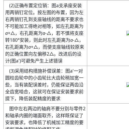
(
2
)
正确布置定位销：图
a
支承座安装
用两销钉定位。按左图的布置
，因为左
右两销钉孔到支座轴线的距离不要求也
不可能加工得绝对相等，如左孔距离为
a
+
△，右孔距离为
a
-
△，若不慎将支座
转
180°
安装，则此时左孔距离为
a
-
△，
右孔距离为
a
+
△，而使支座轴线较原来
的正确位置向左偏移
2
△。改进后的设
计
(
图
a'
)
可避免产生上述错误
(
3
)
采用结构措施补偿误差：图
a'
一对
圆柱齿轮中的小齿轮比大齿轮稍加宽一
些，当有装配误差时，仍能保证两齿沿
全齿宽啮合，这就可在保证安装要求前
提下，降低装配精度的要求
图中左右两边的轴肩不要分别与零件
2
和轴承内圈的端面取齐
，这样既保证了
安装要求，也降低了机械加工精度的要