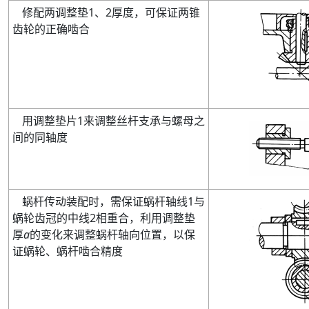
修配两调整垫
1
、
2
厚度
，可保证两锥
齿轮的正确啮合
用调整垫片
1
来调整丝杆支承与螺母之
间的同轴度
蜗杆传动装配时
，需保证蜗杆轴线
1
与
蜗轮齿冠的中线
2
相重合
，利用调整垫
厚
a
的变化来调整蜗杆轴向位置
，以保
证蜗轮、蜗杆啮合精度