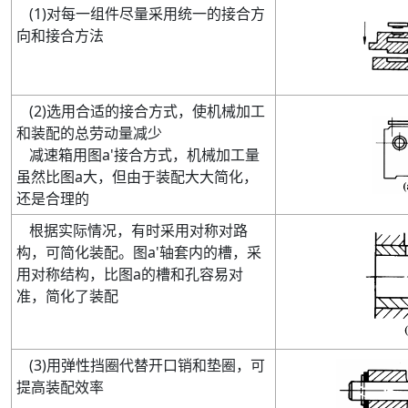
(
1
)
对每一组件尽量采用统一的接合方
向和接合方法
(
2
)
选用合适的接合方式，使机械加工
和装配的总劳动量减少
减速箱用图
a'
接合方式，机械加工量
虽然比图
a
大，但由于装配大大简化，
还是合理的
根据实际情况
，有时采用对称对路
构，可简化装配。图
a'
轴套内的槽，采
用对称结构，比图
a
的槽和孔容易对
准，简化了装配
(
3
)
用弹性挡圈代替开口销和垫圈，可
提高装配效率