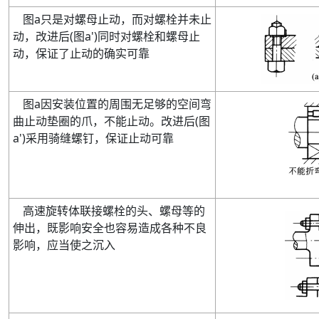
图
a
只是对螺母止动
，而对螺栓并未止
动，改进后
(
图
a'
)
同时对螺栓和螺母止
动，保证了止动的确实可靠
图
a
因安装位置的周围无足够的空间弯
曲止动垫圈的爪
，不能止动。改进后
(
图
a'
)
采用骑缝螺钉，保证止动可靠
高速旋转体联接螺栓的头、螺母等的
伸出
，既影响安全也容易造成各种不良
影响，应当使之沉入