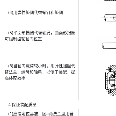
(
4
)
用弹性垫圈代替螺钉和垫圈
(
5
)
平面形挡圈代替轴肩，曲面形挡圈
可限制齿轮轴向位置
(
6
)
当轴向载荷较小时，用弹性挡圈代
替法兰、螺母和轴肩，以便于装配，提
高装配效率
4
.
保证装配质量
(
1
)
应设定位基准，图
a
两法兰盘用普