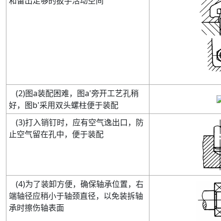
和留出足够的扳手活动空间
(
2
)
图
a
装配困难
，图
a'
旁开工艺孔稍
好，图
b'
采用双头螺柱便于装配
(
3
)
打入销钉时，应有空气逸出口，防
止空气留在孔中，便于装配
(
4
)
为了装卸方便，确保轴承位置，右
端轴径应稍小于轴颈直径，以免装拆轴
承时擦伤轴表面