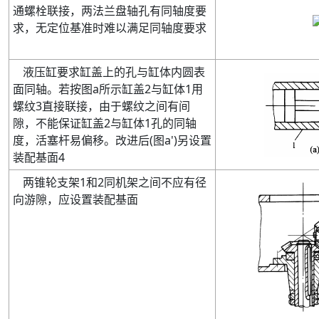
通螺栓联接
，两法兰盘轴孔有同轴度要
求，无定位基准时难以满足同轴度要求
液压缸要求缸盖上的孔与缸体内圆表
面同轴。若按图
a
所示缸盖
2
与缸体
1
用
螺纹
3
直接联接
，由于螺纹之间有间
隙，不能保证缸盖
2
与缸体
1
孔的同轴
度
，活塞杆易偏移。改进后
(
图
a'
)
另设置
装配基面
4
两锥轮支架
1
和
2
同机架之间不应有径
向游隙
，应设置装配基面