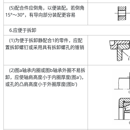
(
5
)
配合件应倒角，以便装配。若倒角
15°
～
30°
，有导向部分装配更容易
6
.
应便于拆卸
(
1
)
为便于拆卸静配合
1
的零件
，应配
置拆卸螺钉或采用具有拆卸螺孔的锥销
(
2
)
图
a
轴承内圈或图
b
轴承外圈不易拆
卸
，应使轴肩高度小于内圈厚度
(
图
a'
)
，
或孔的凸肩高度小于外圈厚度
(
图
b'
)