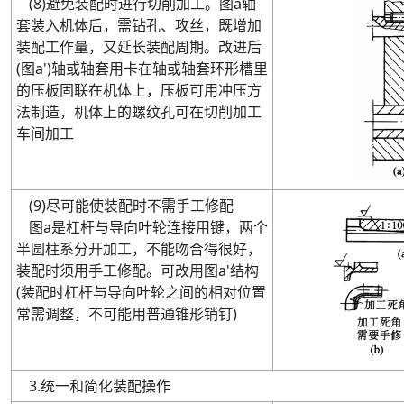
(
8
)
避免装配时进行切削加工。图
a
轴
套装入机体后
，需钻孔、攻丝，既增加
装配工作量，又延长装配周期。改进后
(
图
a'
)
轴或轴套用卡在轴或轴套环形槽里
的压板固联在机体上，压板可用冲压方
法制造，机体上的螺纹孔可在切削加工
车间加工
(
9
)
尽可能使装配时不需手工修配
图
a
是杠杆与导向叶轮连接用键
，两个
半圆柱系分开加工，不能吻合得很好，
装配时须用手工修配。可改用图
a'
结构
(
装配时杠杆与导向叶轮之间的相对位置
常需调整，不可能用普通锥形销钉
)
3
.
统一和简化装配操作