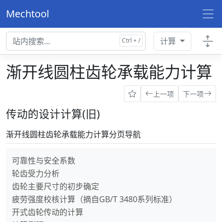
Mechtool
计算
渐开线圆柱齿轮承载能力计算
上一项
下一项
传动的设计计算(旧)
渐开线圆柱齿轮承载能力计算分页导航
可靠性与安全系数
轮齿受力分析
齿轮主要尺寸的初步确定
疲劳强度校核计算（摘自GB/T 3480系列标准）
开式齿轮传动的计算