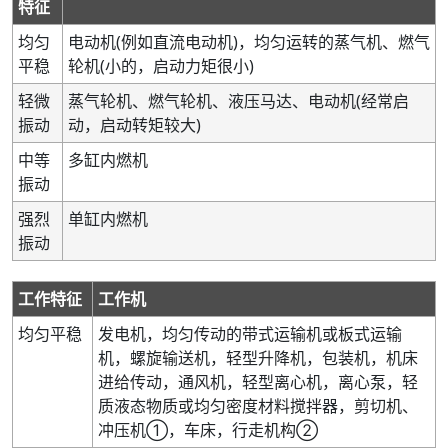
特征
均匀
电动机(例如直流电动机)，均匀运转的蒸气机、燃气
平稳
轮机(小的，启动力矩很小)
轻微
蒸气轮机、燃气轮机、液压马达、电动机(经常启
振动
动，启动转矩较大)
中等
多缸内燃机
振动
强烈
单缸内燃机
振动
工作特征
工作机
均匀平稳
发电机，均匀传动的带式运输机或板式运输
机，螺旋输送机，轻型升降机，包装机，机床
进给传动，通风机，轻型离心机，离心泵，轻
质液态物质或均匀密度材料搅拌器，剪切机、
冲压机①，车床，行走机构②