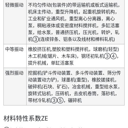
轻微振动
不均匀传动(包装件)的带运输机或板式运输机，
机床主传动，重型升降机，起重机旋转机构，
工业和矿业通风机，重型离心分离器，离心
泵，稠粘液体或变密度材料搅拌机，多缸活塞
泵，给水泵，普通挤压机，压光机，转炉，轧
机③(连续锌条、铝条以及线材和棒料轧机)
中等振动
橡胶挤压机,塑胶和塑料搅拌机，球磨机(轻型)
木工机械(锯片、木车床)，钢坯初轧机③④，
提升机械，单缸活塞泵
强烈振动
挖掘机(铲斗传动装置、多斗传动装置、筛分传
动装置动力铲)，球墨机(重型)，橡胶搓揉机，
破碎机(石块、矿石)，冶金机械，重型给水泵，
旋转式钻机，压砖机，去皮机卷筒，落砂机，
带材冷轧机③⑤，碾碎机
材料特性系数ZE