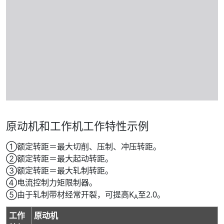
原动机和工作机工作特性示例
①额定转距＝最大切削、压制、冲压转距。
②额定转距＝最大起动转距。
③额定转距＝最大轧制转距。
④电流控制力矩限制器。
⑤由于轧制带材经常开裂，可提高K
至2.0。
A
工作
原动机