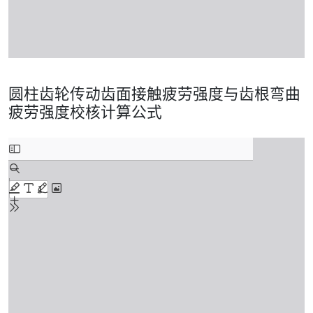
圆柱齿轮传动齿面接触疲劳强度与齿根弯曲
疲劳强度校核计算公式