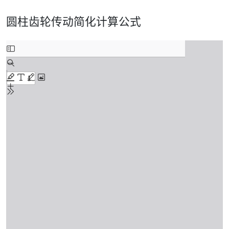
圆柱齿轮传动简化计算公式