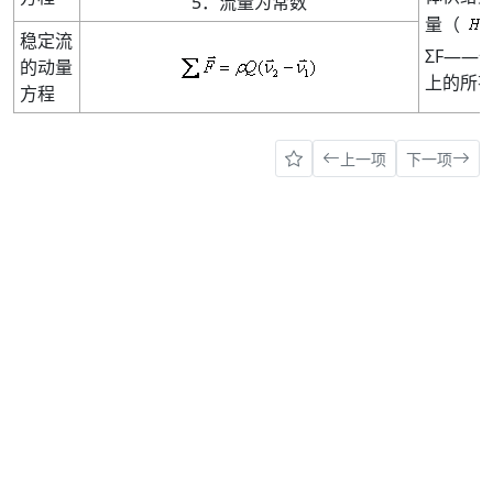
5．流量为常数
量（
稳定流
ΣF——
的动量
上的所有
方程
上一项
下一项