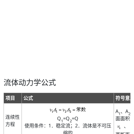
流体动力学公式
项目
公式
符号意
A
、A
1
2
连续性
Q
=Q
=Q
面面积
1
2
方程
使用条件：1．稳定流；2．流体是不可压
、
缩的