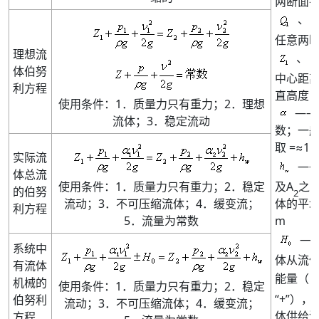
两断面
、
任意两
理想流
、
体伯努
中心距
利方程
直高度
使用条件：1．质量力只有重力；2．理想
——
流体；3．稳定流动
数；一
取 =≈1
实际流
——
体总流
使用条件：1．质量力只有重力；2．稳定
及A
之
的伯努
2
流动；3．不可压缩流体；4．缓变流；
体的平
利方程
5．流量为常数
m
—
系统中
体从流
有流体
能量（
机械的
使用条件：1．质量力只有重力；2．稳定
“+”）
伯努利
流动；3．不可压缩流体；4．缓变流；
体供给
方程