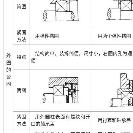
简图
紧固
用弹性挡圈
用两个弹性挡圈
方法
结构简单
，
装拆简便
，
尺寸小
，
右图内孔为通
外
特点
便
圈
的
紧
固
简图
紧固
用外圆柱表面有螺纹和开
用衬套和轴承盖
方法
口的轴承盖