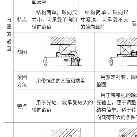
面支承
结构简单
，
轴向尺
结构简单
，
轴向尺
内
特点
寸小
，
可承受单向的
寸紧凑
，
可承受不大
载
圈
轴向载荷
的轴向载荷
的
紧
固
简图
紧固
用紧定衬套
，
圆
用带挡边的套筒和端盖
方法
垫圈
用于带锥孔的轴
用于光轴
，
能承受较大的
光轴上
，
便于调整
特点
轴向载荷
结构简单
，
适于转
向载荷不大的条件