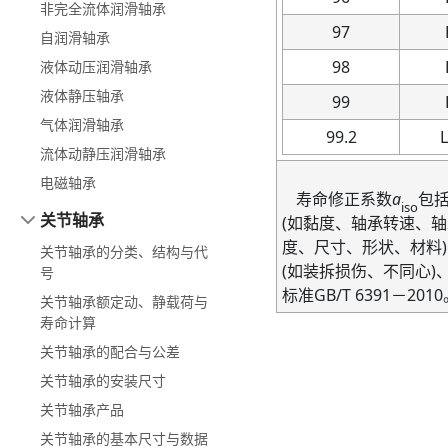
非完全流体润滑轴承
97
自润滑轴承
98
液体动压润滑轴承
液体静压轴承
99
气体润滑轴承
99.2
L
流体动静压润滑轴承
电磁轴承
寿命修正系数
a
包
iso
关节轴承
(
如黏度、轴承转速、轴
度、尺寸、形状、材料
)
关节轴承的分类、结构与代
(
如装拆损伤、不同心
)
号
标准
GB/T 6391
－
2010
关节轴承额定动、静载荷与
寿命计算
关节轴承的配合与公差
关节轴承的安装尺寸
关节轴承产品
关节轴承的基本尺寸与数据