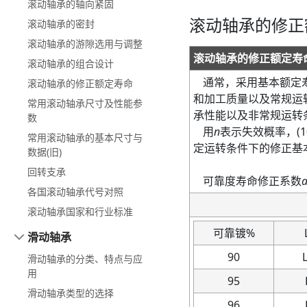
滚动轴承的轴向紧固
滚动轴承的修正
滚动轴承的密封
滚动轴承的游隙选用与调整
滚动轴承的修正额定寿
滚动轴承的组合设计
通常，采用基本额定
滚动轴承的修正额定寿命
和加工质量以及常规运
常用滚动轴承尺寸及性能参
承性能以及非常规运转
数
用
n
表示失效概率，
(
1
常用滚动轴承的基本尺寸与
定运转条件下的修正基
数据(旧)
回转支承
可靠度寿命修正系数
各国滚动轴承代号对照
滚动轴承国家和行业标准
可靠镀
%
滑动轴承
90
滑动轴承的分类、特点与应
用
95
滑动轴承类型的选择
96