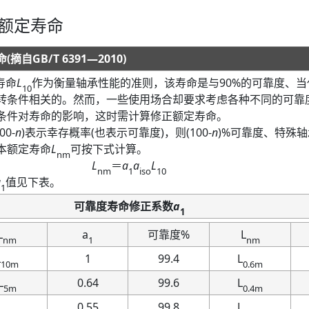
额定寿命
命
(
摘自
GB
/
T 6391
—
2010
)
寿命
L
作为衡量轴承性能的准则，该寿命是与
90%
的可靠度、当
10
转条件相关的。然而，一些使用场合却要求考虑各种不同的可靠
条件对寿命的影响，这时需计算修正额定寿命。
00
-
n
)
表示幸存概率
(
也表示可靠度
)
，则
(
100
-
n
)
%
可靠度、特殊轴
本额定寿命
L
可按下式计算。
nm
L
＝
a
a
L
nm
1
iso
10
a
值见下表
。
1
可靠度寿命修正系数
a
1
L
a
可靠度
%
L
nm
1
nm
L
1
99.4
L
10m
0.6m
L
0.64
99.6
L
5m
0.4m
L
0.55
99.8
L