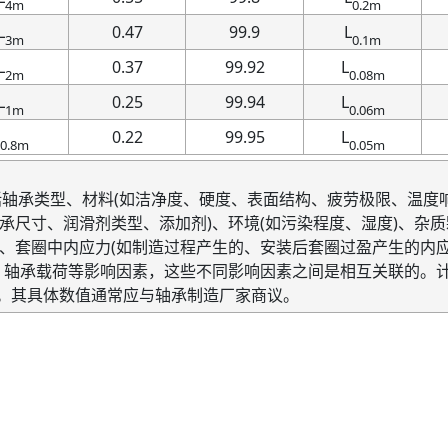
4m
0.2m
L
0.47
99.9
L
3m
0.1m
L
0.37
99.92
L
2m
0.08m
L
0.25
99.94
L
1m
0.06m
0.22
99.95
L
0.8m
0.05m
括轴承类型、材料
(
如洁净度、硬度、表面结构、疲劳极限、温度
承尺寸、润滑剂类型、添加剂
)
、环境
(
如污染程度、湿度
)
、杂质
、套圈中内应力
(
如制造过程产生的、安装后套圈过盈产生的内
、轴承载荷等影响因素，这些不同影响因素之间是相互关联的。
。其具体数值通常应与轴承制造厂家商议。