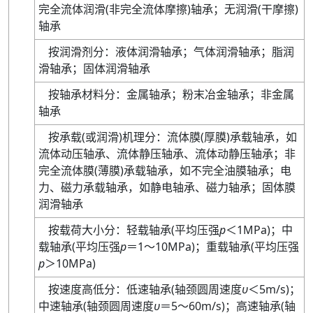
完全流体润滑
(
非完全流体摩擦
)
轴承
；
无润滑
(
干摩擦
)
轴承
按润滑剂分
：
液体润滑轴承
；
气体润滑轴承
；
脂润
滑轴承
；
固体润滑轴承
按轴承材料分
：
金属轴承
；
粉末冶金轴承
；
非金属
轴承
按承载
(
或润滑
)
机理分
：
流体膜
(
厚膜
)
承载轴承
，
如
流体动压轴承、流体静压轴承、流体动静压轴承
；
非
完全流体膜
(
薄膜
)
承载轴承
，
如不完全油膜轴承
；
电
力、磁力承载轴承
，
如静电轴承、磁力轴承
；
固体膜
润滑轴承
按载荷大小分
：
轻载轴承
(
平均压强
p
＜
1MPa
)
；
中
载轴承
(
平均压强
p
＝
1
～
10MPa
)
；
重载轴承
(
平均压强
p
＞
10MPa
)
按速度高低分
：
低速轴承
(
轴颈圆周速度
υ
＜
5m
/
s
)
；
中速轴承
(
轴颈圆周速度
υ
＝
5
～
60m
/
s
)
；
高速轴承
(
轴