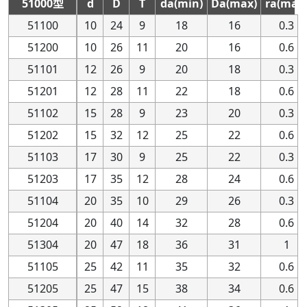
51000型
d
d
D
D
T
T
da(min)
da(min)
Da(max)
Da(max)
ra(max
ra(max
51100
10
10
24
24
9
9
18
18
16
16
0.3
0.3
51200
10
10
26
26
11
11
20
20
16
16
0.6
0.6
51101
12
12
26
26
9
9
20
20
18
18
0.3
0.3
51201
12
12
28
28
11
11
22
22
18
18
0.6
0.6
51102
15
15
28
28
9
9
23
23
20
20
0.3
0.3
51202
15
15
32
32
12
12
25
25
22
22
0.6
0.6
51103
17
17
30
30
9
9
25
25
22
22
0.3
0.3
51203
17
17
35
35
12
12
28
28
24
24
0.6
0.6
51104
20
20
35
35
10
10
29
29
26
26
0.3
0.3
51204
20
20
40
40
14
14
32
32
28
28
0.6
0.6
51304
20
20
47
47
18
18
36
36
31
31
1
1
51105
25
25
42
42
11
11
35
35
32
32
0.6
0.6
51205
25
25
47
47
15
15
38
38
34
34
0.6
0.6