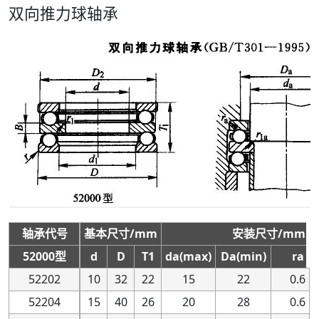
51109
45
45
65
65
14
14
57
57
53
53
0.6
0.6
双向推力球轴承
51209
45
45
73
73
20
20
62
62
56
56
1
1
51309
45
45
85
85
28
28
69
69
61
61
1
1
51409
45
45
100
100
39
39
78
78
67
67
1
1
51110
50
50
70
70
14
14
62
62
58
58
0.6
0.6
51210
50
50
78
78
22
22
67
67
61
61
1
1
51310
50
50
95
95
31
31
77
77
68
68
1
1
51410
50
50
110
110
43
43
86
86
74
74
1.5
1.5
51111
55
55
78
78
16
16
69
69
64
64
0.6
0.6
51211
55
55
90
90
25
25
76
76
69
69
1
1
51311
55
55
105
105
35
35
85
85
75
75
1
1
轴承代号
基本尺寸/mm
基本尺寸/mm
安装尺寸/mm
安装尺寸/mm
51411
55
55
120
120
48
48
94
94
81
81
1.5
1.5
52000型
d
d
D
D
T1
T1
da(max)
da(max)
Da(min)
Da(min)
ra
ra
51112
60
60
85
85
17
17
75
75
70
70
1
1
52202
10
10
32
32
22
22
15
15
22
22
0.6
0.6
51212
60
60
95
95
26
26
81
81
74
74
1
1
52204
15
15
40
40
26
26
20
20
28
28
0.6
0.6