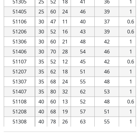
51305
25
25
52
52
18
18
41
41
36
36
1
1
51405
25
25
60
60
24
24
46
46
39
39
1
1
51106
30
30
47
47
11
11
40
40
37
37
0.6
0.6
51206
30
30
52
52
16
16
43
43
39
39
0.6
0.6
51306
30
30
60
60
21
21
48
48
42
42
1
1
51406
30
30
70
70
28
28
54
54
46
46
1
1
51107
35
35
52
52
12
12
45
45
42
42
0.6
0.6
51207
35
35
62
62
18
18
51
51
46
46
1
1
51307
35
35
68
68
24
24
55
55
48
48
1
1
51407
35
35
80
80
32
32
62
62
53
53
1
1
51108
40
40
60
60
13
13
52
52
48
48
0.6
0.6
51208
40
40
68
68
19
19
57
57
51
51
1
1
51308
40
40
78
78
26
26
63
63
55
55
1
1
51408
40
40
90
90
36
36
70
70
60
60
1
1