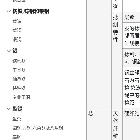
衡
铸铁,铸钢和锻钢
捻
层数
铸铁
制
股的捻
铸钢
特
邻两层
锻钢
性
呈线接
钢
捻制：
结构钢
a．钢
工具钢
钢丝绳
轴承钢
右为右
捻 捻
特种钢
绳中的
专业用钢
捻距
型钢
芯
天
硬纤维
盘条
然
圆钢,方钢,六角钢及八角钢
纤
维
扁钢