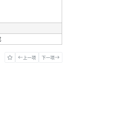
成
上一项
下一项