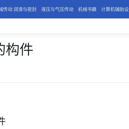
械传动 润滑与密封
液压与气压传动
机械书籍
计算机辅助设
的构件
件