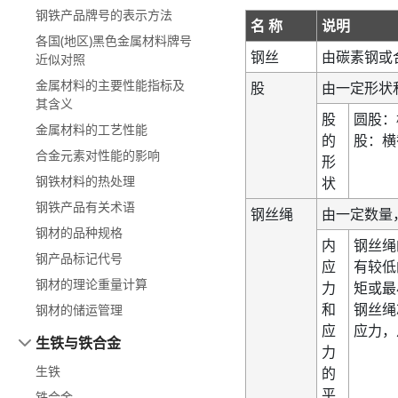
钢铁产品牌号的表示方法
名 称
说明
各国(地区)黑色金属材料牌号
钢丝
由碳素钢或
近似对照
金属材料的主要性能指标及
股
由一定形状
其含义
股
圆股：
金属材料的工艺性能
的
股：横
合金元素对性能的影响
形
钢铁材料的热处理
状
钢铁产品有关术语
钢丝绳
由一定数量
钢材的品种规格
内
钢丝绳
钢产品标记代号
应
有较低
钢材的理论重量计算
力
矩或最
和
钢丝绳
钢材的储运管理
应
应力，
生铁与铁合金
力
生铁
的
平
铁合金