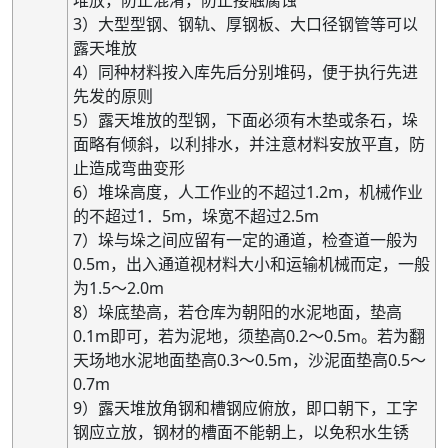
堆放，防止混淆，防止接触腐蚀
3）大型型钢、钢轨、厚钢板、大口径钢管等可以
露天堆放
4）同种材料按入库先后分别堆码，便于执行先进
先发的原则
5）露天堆放的型钢，下面必须有木垫或条石，垛
面略有倾斜，以利排水，并注意材料安放平直，防
止造成弯曲变形
6）堆垛高度，人工作业的不超过1.2m，机械作业
的不超过1．5m，垛宽不超过2.5m
7）垛与垛之间应留有一定的通道，检查道一般为
0.5m，出入通道视材料大小和运输机械而定，一般
为1.5～2.0m
8）垛底垫高，若仓库为朝阳的水泥地面，垫高
0.1m即可，若为泥地，须垫高0.2～0.5m。若为翻
天场地水泥地面垫高0.3～0.5m，沙泥面垫高0.5～
0.7m
9）露天堆放角钢和槽钢应俯放，即口朝下，工字
钢应立放，钢材的槽面不能朝上，以免积水生锈