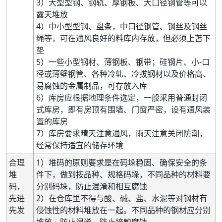
3）大型型钢、钢轨、厚钢板、大口径钢管等可以
露天堆放
4）中小型型钢、盘条，中口径钢管、钢丝及钢丝
绳等，可在通风良好的料库内存放，但必须上苫下
垫
5）一些小型钢材、薄钢板、钢带；硅钢片、小-口
径或薄壁钢管、各种冷轧、冷拔钢材以及价格高、
易腐蚀的金属制品，可存放入库
6）库房应根据地理条件选定，一般采用普通封闭
式库房，即有房顶有围墙、门窗严密，设有通风装
置的库房
7）库房要求晴天注意通风，雨天注意关闭防潮，
经常保持适宜的储存环境
合理
1）堆码的原则要求是在码垛稳固、确保安全的条
堆
件下，做到按品种、规格码垛，不同品种的材料要
码，
分别码垛，防止混淆和相互腐蚀
先进
2）在仓库里不得与酸、碱、盐、水泥等对钢材有
先发
侵蚀性的材料堆放在一起。不同品种的钢材应分别