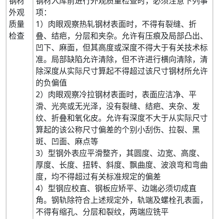
钢材
钢材入库前进行外观质量检查时，必须注意下列事
外观
项：
质量
1）肉眼观察热轧钢材表面时，不得有裂缝、折
检查
叠、结疤，分层和夹杂。允许有压痕及局部凸出、
凹下、麻面，但其高度或深度不得大于有关技术标
准。局部缺陷允许清除，但不许进行横向清除，清
除深度从实际尺寸算起不得超过该尺寸钢材所允许
的负偏值
2）肉眼观察冷拉钢材表面时，表面应洁净、平
滑、光亮或无光泽，没有裂缝、结疤、夹杂、发
纹、折叠和氧化皮。允许有深度不大于从实际尺寸
算起的该公称尺寸偏差的个别小刮伤、拉裂、黑
斑、凹面、麻点等
3）型钢外表应平滑整齐，其圆度、边宽、高度、
厚度、长度、扭转、斜度、飘曲度、波浪弯和弯曲
度，均不得超过有关标准规定的偏差
4）型钢应校直、钢板应矫平、边端必须切成直
角。钢轨除符合上述规定外，轨端及螺栓孔表面，
不得有缩孔、分层和裂纹，两端应铣平