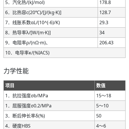
5．汽化热/(kJ/mol)
178.8
6．比热容c(20℃)/[J/(kg·K)]
128.7
7．线胀系数αL/(10^(-6)/K)
29.3
8．热导率λ/[W/(m·K)]
34
9．电阻率ρ/(nΩ·m)、
206.43
10．电导率κ/(%IACS)
力学性能
项目
数值
1．抗拉强度σb/MPa
15～18
1．屈服强度σ0.2/MPa
5～10
3．断后伸长率δ(%)
50
4．硬度HBS
4～6