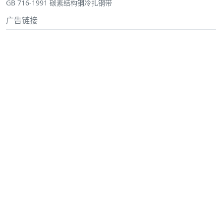
GB 716-1991 碳素结构钢冷扎钢带
广告链接