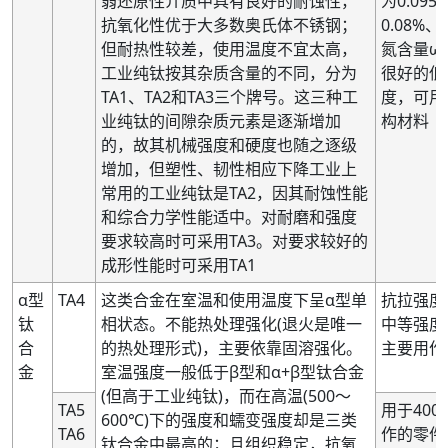
弱还原性介质中具有良好的耐蚀性，
为0.09
抗氧化性优于大多数奥氏体不锈钢；
0.08%
但耐热性较差，使用温度不宜太高，
氮含量ωN
工业纯钛按其杂质含量的不同，分为
很好的低
TA1、TA2和TA3三个牌号。这三种工
度，可用
业纯钛的间隙杂质元素是逐渐增加
构材料
的，故其机械强度和硬度也随之逐级
增加，但塑性、韧性相应下降工业上
常用的工业纯钛是TA2，因其耐蚀性能
和综合力学性能适中。对耐磨和强度
要求较高时可采用TA3。对要求较好的
成形性能时可采用TA1
α型
TA4
这类合金在室温和使用温度下呈α型单
抗拉强度
钛
相状态。不能热处理强化(退火是唯一
中等强度
合
的热处理形式)，主要依靠固溶强化。
主要用作
金
室温强度一般低于β型和α+β型钛合金
(但高于工业纯钛)，而在高温(500～
TA5
用于40
600℃)下的强度和蠕变强度却是三类
TA6
作的零件
钛合金中最高的；且组织稳定，抗氧