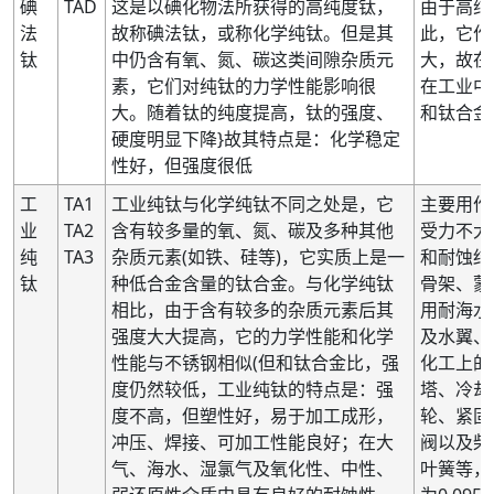
碘
TAD
这是以碘化物法所获得的高纯度钛，
由于高纯
法
故称碘法钛，或称化学纯钛。但是其
此，它作
钛
中仍含有氧、氮、碳这类间隙杂质元
大，故在
素，它们对纯钛的力学性能影响很
在工业中
大。随着钛的纯度提高，钛的强度、
和钛合金
硬度明显下降}故其特点是：化学稳定
性好，但强度很低
工
TA1
工业纯钛与化学纯钛不同之处是，它
主要用作
业
TA2
含有较多量的氧、氮、碳及多种其他
受力不大
纯
TA3
杂质元素(如铁、硅等)，它实质上是一
和耐蚀结
钛
种低合金含量的钛合金。与化学纯钛
骨架、蒙
相比，由于含有较多的杂质元素后其
用耐海水
强度大大提高，它的力学性能和化学
及水翼、
性能与不锈钢相似(但和钛合金比，强
化工上的
度仍然较低，工业纯钛的特点是：强
塔、冷却
度不高，但塑性好，易于加工成形，
轮、紧固
冲压、焊接、可加工性能良好；在大
阀以及柴
气、海水、湿氯气及氧化性、中性、
叶簧等，T