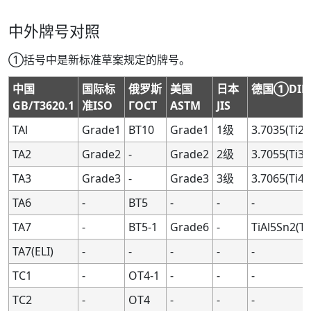
中外牌号对照
①括号中是新标准草案规定的牌号。
中国
国际标
俄罗斯
美国
日本
德国①DIN
GB/T3620.1
准ISO
ГOCT
ASTM
JIS
TAl
Grade1
BT10
Grade1
1级
3.7035(Ti2)
TA2
Grade2
-
Grade2
2级
3.7055(Ti3)
TA3
Grade3
-
Grade3
3级
3.7065(Ti4)
TA6
-
BT5
-
-
-
TA7
-
BT5-1
Grade6
-
TiAl5Sn2(TI
TA7(ELI)
-
-
-
-
-
TC1
-
OT4-1
-
-
-
TC2
-
OT4
-
-
-