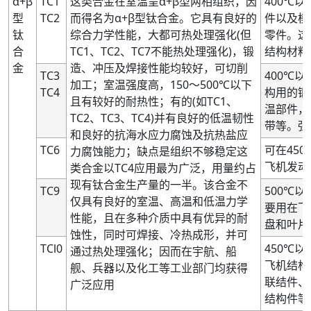
α+β
TC1
这类合金在室温呈α+β型两相组织，因
400℃
型
TC2
而得名为α+β型钛合金。它具有良好的
件以及模
钛
综合力学性能，大都可热处理强化(但
零件。这
合
TC1、TC2、TC7不能热处理强化)，锻
结构材料
金
造、冲压及焊接性能均较好，可切削
TC3
400℃
加工；室温强度高，150～500℃以下
TC4
构用的锻
且有较好的耐热性；有的(如TC1、
温部件，
TC2、TC3、TC4)并有良好的低温韧性
带等。强度
和良好的抗海水应力腐蚀及抗热盐应
TC6
可在45
力腐蚀能力；缺点是组织不够稳定这
飞机发动
类合金以TC4应用最为广泛，用量约占
现有钛合金生产量的一半。该合金不
TC9
500℃
仅具有良好的室温、高温和低温力学
要用在飞
性能，且在多种介质中具有优异的耐
盘和叶片
蚀性，同时可焊接、冷热成形，并可
TCl0
450℃
通过热处理强化；因而在宇航、船
飞机结构
舰、兵器以及化工等工业部门均获得
联结件、
广泛应用
结构件等