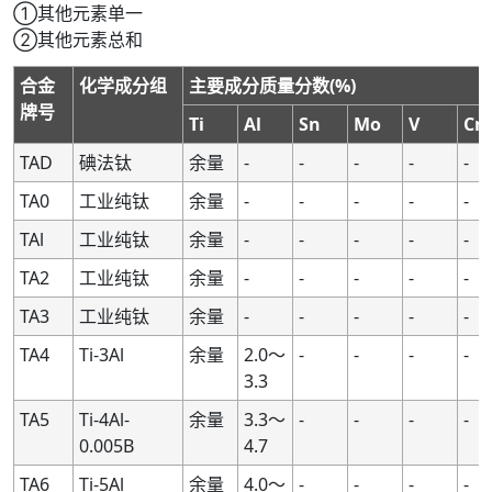
①其他元素单一
②其他元素总和
合金
化学成分组
主要成分质量分数(%)
牌号
Ti
Al
Sn
Mo
V
Cr
TAD
碘法钛
余量
-
-
-
-
-
TA0
工业纯钛
余量
-
-
-
-
-
TAl
工业纯钛
余量
-
-
-
-
-
TA2
工业纯钛
余量
-
-
-
-
-
TA3
工业纯钛
余量
-
-
-
-
-
TA4
Ti-3Al
余量
2.0～
-
-
-
-
3.3
TA5
Ti-4Al-
余量
3.3～
-
-
-
-
0.005B
4.7
TA6
Ti-5Al
余量
4.0～
-
-
-
-