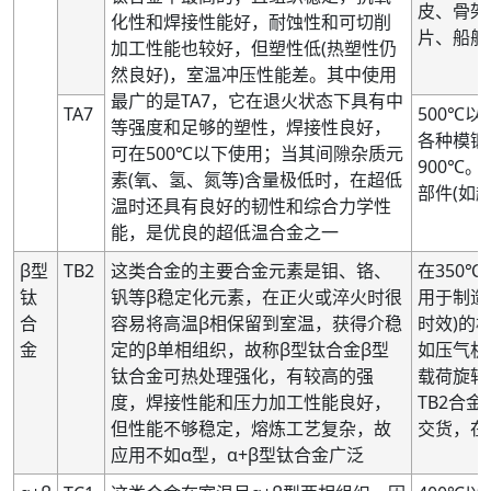
皮、骨架
化性和焊接性能好，耐蚀性和可切削
片、船舶
加工性能也较好，但塑性低(热塑性仍
然良好)，室温冲压性能差。其中使用
最广的是TA7，它在退火状态下具有中
TA7
500℃
等强度和足够的塑性，焊接性良好，
各种模锻
可在500℃以下使用；当其间隙杂质元
900℃。
素(氧、氢、氮等)含量极低时，在超低
部件(如
温时还具有良好的韧性和综合力学性
能，是优良的超低温合金之一
β型
TB2
这类合金的主要合金元素是钼、铬、
在350
钛
钒等β稳定化元素，在正火或淬火时很
用于制造
合
容易将高温β相保留到室温，获得介稳
时效)的
金
定的β单相组织，故称β型钛合金β型
如压气机
钛合金可热处理强化，有较高的强
载荷旋转
度，焊接性能和压力加工性能良好，
TB2合
但性能不够稳定，熔炼工艺复杂，故
交货，在
应用不如α型，α+β型钛合金广泛