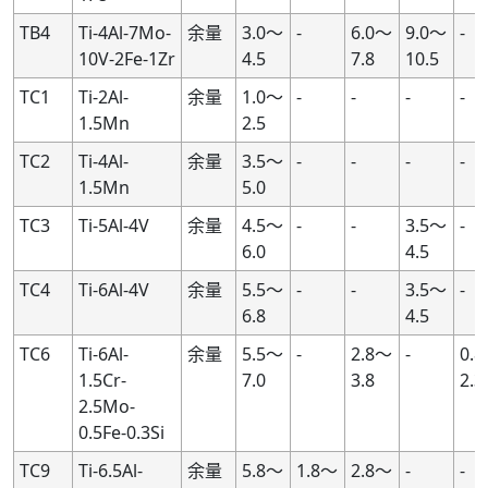
TB4
Ti-4Al-7Mo-
余量
3.0～
-
6.0～
9.0～
-
10V-2Fe-1Zr
4.5
7.8
10.5
TC1
Ti-2Al-
余量
1.0～
-
-
-
-
1.5Mn
2.5
TC2
Ti-4Al-
余量
3.5～
-
-
-
-
1.5Mn
5.0
TC3
Ti-5Al-4V
余量
4.5～
-
-
3.5～
-
6.0
4.5
TC4
Ti-6Al-4V
余量
5.5～
-
-
3.5～
-
6.8
4.5
TC6
Ti-6Al-
余量
5.5～
-
2.8～
-
0.
1.5Cr-
7.0
3.8
2.3
2.5Mo-
0.5Fe-0.3Si
TC9
Ti-6.5Al-
余量
5.8～
1.8～
2.8～
-
-