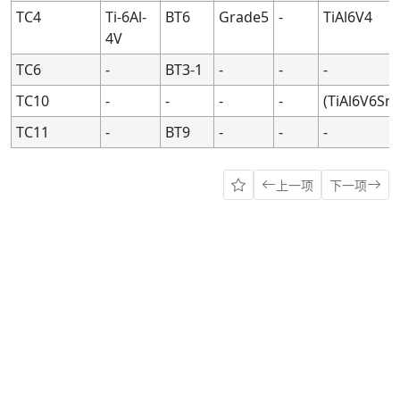
TC4
Ti-6Al-
BT6
Grade5
-
TiAl6V4
4V
TC6
-
BT3-1
-
-
-
TC10
-
-
-
-
(TiAl6V6Sn2
TC11
-
BT9
-
-
-
上一项
下一项