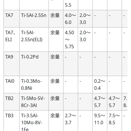
5.5
TA7
Ti-5Al-2.5Sn
余量
4.0～
2.0～
-
-
-
6.0
3.0
TA7、
Ti-5Al-
余量
4.50
2.0～
-
-
-
ELI
2.5Sn(ELI)
～
3.0
5.75
TA9
Ti-0.2Pd
余量
-
-
-
-
-
TAl0
Ti-0.3Mo-
余量
-
-
0.2～
-
-
0.8Ni
0.4
TB2
Ti-5Mo-5V-
余量
-
-
4.7～
4.7～
7.
8Cr-3Al
5.7
5.7
8.5
TB3
Ti-3.5Al-
余量
2.7～
-
9.5～
7.5～
-
10Mo-8V-
3.7
11.0
8.5
1Fe