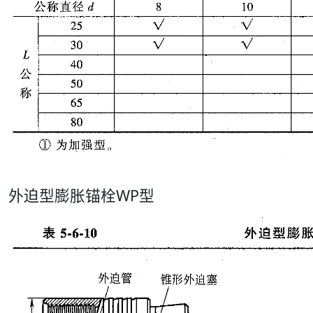
外迫型膨胀锚栓WP型