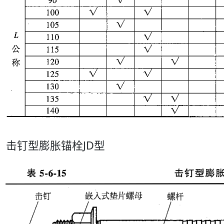
击钉型膨胀锚栓JD型