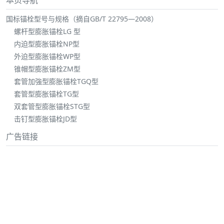
本页导航
国标锚栓型号与规格（摘自GB/T 22795—2008）
螺杆型膨胀锚栓LG 型
内迫型膨胀锚栓NP型
外迫型膨胀锚栓WP型
锥帽型膨胀锚栓ZM型
套管加強型膨胀锚栓TGQ型
套管型膨胀锚栓TG型
双套管型膨胀锚栓STG型
击钉型膨胀锚栓JD型
广告链接