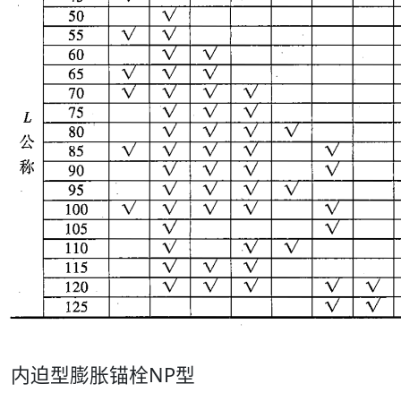
内迫型膨胀锚栓NP型