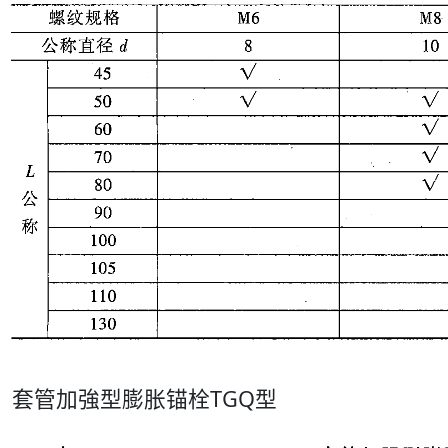
套管加強型膨胀锚栓TGQ型