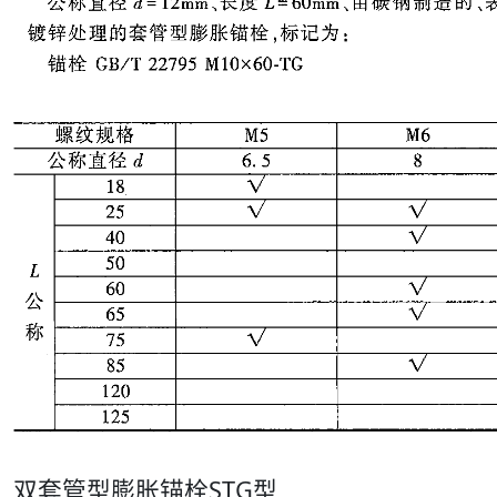
双套管型膨胀锚栓STG型