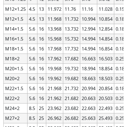
2.8
2.8
5.6
5.6
0.7
0.7
—
—
—
—
—
—
—
—
—
—
M12×1.25
4.5
13
11.972
11.76
11.16
11.028
0.156
2.8
2.8
5.6
5.6
0.7
0.7
7G
7G
+172
+172
+22
+22
+246
+246
+2
+2
2.8
2.8
M12×1.5
5.6
5.6
4.5
0.7
0.7
13
11.968
7H
7H
11.732
+150
+150
10.994
0
0
10.854
+224
+224
0.188
0
0
2.8
2.8
5.6
5.6
0.7
0.7
8G
8G
—
—
—
—
—
—
—
—
M14×1.5
5.6
16
13.968
13.732
12.994
12.854
0.188
2.8
2.8
5.6
5.6
0.7
0.7
8H
8H
—
—
—
—
—
—
—
—
M16×1.5
5.6
16
15.968
15.732
14.994
14.854
0.188
2.8
2.8
5.6
5.6
0.75
0.75
—
—
—
—
—
—
—
—
—
—
M18×1.5
5.6
16
17.968
17.732
14.994
16.854
0.188
2.8
2.8
5.6
5.6
0.75
0.75
4H
4H
+75
+75
0
0
+118
+118
0
0
M18×2
5.6
16
17.962
17.682
16.663
16.503
0.25
2.8
2.8
5.6
5.6
0.75
0.75
5G
5G
+117
+117
+22
+22
+172
+172
+2
+2
M20×1.5
5.6
16
19.968
19.732
18.994
18.854
0.188
2.8
2.8
5.6
5.6
0.75
0.75
5H
5H
+95
+95
0
0
+150
+150
0
0
M20×2
5.6
16
19.962
19.682
18.663
18.503
0.25
2.8
2.8
5.6
5.6
0.75
0.75
—
—
—
—
—
—
—
—
—
—
M22×1.5
5.6
16
21.968
21.732
20.994
20.854
0.188
2.8
2.8
5.6
5.6
0.75
0.75
—
—
—
—
—
—
—
—
—
—
2.8
2.8
5.6
5.6
0.75
0.75
—
—
—
—
—
—
—
—
—
—
M22×2
5.6
16
21.962
21.682
20.663
20.503
0.25
2.8
2.8
5.6
5.6
0.75
0.75
6G
6G
+140
+140
+22
+22
+212
+212
+2
+2
M24×2
8.5
25
23.962
23.682
22.663
22.493
0.25
2.8
2.8
5.6
5.6
0.75
0.75
6H
6H
+118
+118
0
0
+190
+190
0
0
M27×2
8.5
25
26.962
26.682
25.663
25.493
0.25
2.8
2.8
5.6
5.6
0.75
0.75
-
-
-
-
-
-
-
-
-
-