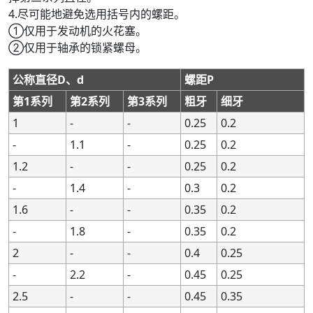
4.尽可能地避免选用括号内的螺距。
①仅用于发动机的火花塞。
②仅用于轴承的锁紧螺母。
公称直径D、d
公称直径D、d
螺距P
螺距P
第1系列
第1系列
第2系列
第2系列
第3系列
第3系列
粗牙
粗牙
细牙
细牙
1
1
-
-
-
-
0.25
0.25
0.2
0.2
-
-
1.1
1.1
-
-
0.25
0.25
0.2
0.2
1.2
1.2
-
-
-
-
0.25
0.25
0.2
0.2
-
-
1.4
1.4
-
-
0.3
0.3
0.2
0.2
1.6
1.6
-
-
-
-
0.35
0.35
0.2
0.2
-
-
1.8
1.8
-
-
0.35
0.35
0.2
0.2
2
2
-
-
-
-
0.4
0.4
0.25
0.25
-
-
2.2
2.2
-
-
0.45
0.45
0.25
0.25
2.5
2.5
-
-
-
-
0.45
0.45
0.35
0.35