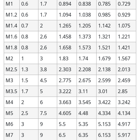
0.99
0.99
1.4
1.4
0.3
0.3
—
—
—
—
—
—
—
—
—
—
M1
0.6
1.7
0.894
0.838
0.785
0.729
0.99
0.99
1.4
1.4
0.3
0.3
—
—
—
—
—
—
—
—
—
—
M1.2
0.6
1.7
1.094
1.038
0.985
0.929
0.99
0.99
1.4
1.4
0.3
0.3
6G
6G
+93
+93
+18
+18
+103
+103
+1
+1
M1.4
0.7
2
1.265
1.205
1.142
1.075
0.99
0.99
1.4
1.4
0.3
0.3
6H
6H
+75
+75
0
0
+85
+85
0
0
M1.6
0.8
2.6
1.458
1.373
1.321
1.221
0.99
0.99
1.4
1.4
0.3
0.3
—
—
—
—
—
—
—
—
—
—
M1.8
0.8
2.6
1.658
1.573
1.521
1.421
0.99
0.99
1.4
1.4
0.3
0.3
7G
7G
—
—
—
—
—
—
—
—
M2
1
3
1.83
1.74
1.679
1.567
0.99
0.99
1.4
1.4
0.3
0.3
7H
7H
—
—
—
—
—
—
—
—
M2.5
1.3
3.8
2.303
2.208
2.138
2.013
0.99
0.99
1.4
1.4
0.3
0.3
8G
8G
—
—
—
—
—
—
—
—
0.99
0.99
1.4
1.4
0.3
0.3
8H
8H
—
—
—
—
—
—
—
—
M3
1.5
4.5
2.775
2.675
2.599
2.459
1.4
1.4
2.8
2.8
0.2
0.2
—
—
—
—
—
—
—
—
—
—
M3.5
1.7
5
3.222
3.11
3.01
2.85
1.4
1.4
2.8
2.8
0.2
0.2
4H
4H
+42
+42
0
0
+38
+38
0
0
M4
2
6
3.663
3.545
3.422
3.242
1.4
1.4
2.8
2.8
0.2
0.2
5G
5G
—
—
—
—
—
—
—
—
M5
2.5
7.5
4.605
4.48
4.334
4.134
1.4
1.4
2.8
2.8
0.2
0.2
5H
5H
—
—
—
—
—
—
—
—
M6
3
9
5.5
5.35
5.153
4.917
1.4
1.4
2.8
2.8
0.2
0.2
—
—
—
—
—
—
—
—
—
—
M7
3
9
6.5
6.35
6.153
5.917
1.4
1.4
2.8
2.8
0.2
0.2
—
—
—
—
—
—
—
—
—
—