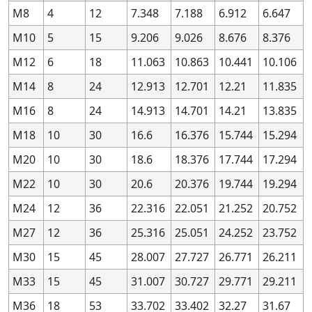
M8
4
12
7.348
7.188
6.912
6.647
1.4
1.4
2.8
2.8
0.2
0.2
—
—
—
—
—
—
—
—
—
—
M10
5
15
9.206
9.026
8.676
8.376
1.4
1.4
2.8
2.8
0.2
0.2
6G
6G
—
—
—
—
—
—
—
—
1.4
1.4
2.8
2.8
0.2
0.2
6H
6H
—
—
—
—
—
—
—
—
M12
6
18
11.063
10.863
10.441
10.106
1.4
1.4
2.8
2.8
0.2
0.2
—
—
—
—
—
—
—
—
—
—
M14
8
24
12.913
12.701
12.21
11.835
1.4
1.4
2.8
2.8
0.2
0.2
7G
7G
—
—
—
—
—
—
—
—
M16
8
24
14.913
14.701
14.21
13.835
1.4
1.4
2.8
2.8
0.2
0.2
7H
7H
—
—
—
—
—
—
—
—
M18
10
30
16.6
16.376
15.744
15.294
1.4
1.4
2.8
2.8
0.2
0.2
8G
8G
—
—
—
—
—
—
—
—
M20
10
30
18.6
18.376
17.744
17.294
1.4
1.4
2.8
2.8
0.2
0.2
8H
8H
—
—
—
—
—
—
—
—
M22
10
30
20.6
20.376
19.744
19.294
1.4
1.4
2.8
2.8
0.25
0.25
—
—
—
—
—
—
—
—
—
—
M24
12
36
22.316
22.051
21.252
20.752
1.4
1.4
2.8
2.8
0.25
0.25
4H
4H
+48
+48
0
0
+45
+45
0
0
1.4
1.4
M27
12
2.8
2.8
36
0.25
0.25
25.316
5G
5G
25.051
+78
+78
24.252
+18
+18
+74
+74
23.752
+1
+1
1.4
1.4
2.8
2.8
0.25
0.25
5H
5H
+60
+60
0
0
+56
+56
0
0
M30
15
45
28.007
27.727
26.771
26.211
1.4
1.4
2.8
2.8
0.25
0.25
—
—
—
—
—
—
—
—
—
—
M33
15
45
31.007
30.727
29.771
29.211
1.4
1.4
2.8
2.8
0.25
0.25
—
—
—
—
—
—
—
—
—
—
M36
18
53
33.702
33.402
32.27
31.67