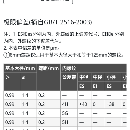
极限偏差(摘自GB/T 2516-2003)
注：1. ES和es分别为内、外螺纹的上偏差代号：EI和ei分别
为内、外螺纹的下偏差代号。
2. 本表中偏差的单位是μm。
①8mm螺距仅适用于基本大径大于和等于125mm的螺纹。
基本大径/mm
基本大径/mm
螺距/mm
螺距/mm
内螺纹
内螺纹
＞
＞
≤
≤
公差带
公差带
中径
中径
中径
中径
小径
小径
小
小
ES
ES
EI
EI
ES
ES
EI
EI
0.99
0.99
1.4
1.4
0.2
0.2
—
—
—
—
—
—
—
—
—
—
0.99
0.99
1.4
1.4
0.2
0.2
4H
4H
+40
+40
0
0
+38
+38
0
0
0.99
0.99
1.4
1.4
0.2
0.2
5G
5G
—
—
—
—
—
—
—
—
0.99
0.99
1.4
1.4
0.2
0.2
5H
5H
—
—
—
—
—
—
—
—