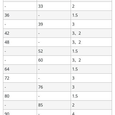
-
-
-
-
255
255
-
-
6,4
6,4
-
33
2
-
-
260
260
-
-
-
-
8,6,4
8,6,4
36
-
1.5
-
-
-
-
265
265
-
-
6,4
6,4
-
39
3
-
-
-
-
270
270
-
-
8,6,4
8,6,4
42
-
3、2
-
-
-
-
275
275
-
-
6,4
6,4
48
-
3、2
280
280
-
-
-
-
-
-
8,6,4
8,6,4
-
52
1.5
-
-
-
-
285
285
-
-
6,4
6,4
-
-
-
-
290
290
-
-
8,6,4
8,6,4
-
60
3、2
-
-
-
-
295
295
-
-
6,4
6,4
64
-
1.5
-
-
300
300
-
-
-
-
8,6,4
8,6,4
72
-
3
-
76
3
80
-
1.5
-
85
2
90
-
4