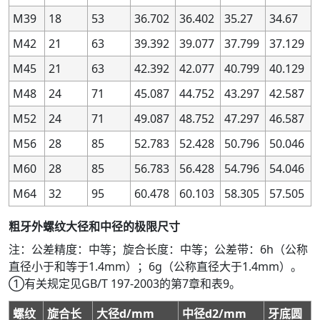
1.4
1.4
2.8
2.8
0.25
0.25
—
—
—
—
—
—
—
—
—
—
M39
18
53
36.702
36.402
35.27
34.67
1.4
1.4
2.8
2.8
0.25
0.25
6G
6G
—
—
—
—
—
—
—
—
M42
21
63
39.392
39.077
37.799
37.129
1.4
1.4
2.8
2.8
0.25
0.25
6H
6H
—
—
—
—
—
—
—
—
M45
21
63
42.392
42.077
40.799
40.129
1.4
1.4
2.8
2.8
0.25
0.25
—
—
—
—
—
—
—
—
—
—
M48
24
71
45.087
44.752
43.297
42.587
1.4
1.4
2.8
2.8
0.25
0.25
7G
7G
—
—
—
—
—
—
—
—
1.4
1.4
2.8
2.8
0.25
0.25
7H
7H
—
—
—
—
—
—
—
—
M52
24
71
49.087
48.752
47.297
46.587
1.4
1.4
2.8
2.8
0.25
0.25
8G
8G
—
—
—
—
—
—
—
—
M56
28
85
52.783
52.428
50.796
50.046
1.4
1.4
2.8
2.8
0.25
0.25
8H
8H
—
—
—
—
—
—
—
—
M60
28
85
56.783
56.428
54.796
54.046
1.4
1.4
2.8
2.8
0.35
0.35
—
—
—
—
—
—
—
—
—
—
M64
32
95
60.478
60.103
58.305
57.505
1.4
1.4
2.8
2.8
0.35
0.35
4H
4H
+53
+53
0
0
+63
+63
0
0
粗牙外螺纹大径和中径的极限尺寸
1.4
1.4
2.8
2.8
0.35
0.35
5G
5G
+86
+86
+19
+19
+99
+99
+1
+1
注：公差精度：中等；旋合长度：中等；公差带：6h（公称
1.4
1.4
2.8
2.8
0.35
0.35
5H
5H
+67
+67
0
0
+80
+80
0
0
直径小于和等于1.4mm）；6g（公称直径大于1.4mm）。
1.4
1.4
2.8
2.8
0.35
0.35
—
—
—
—
—
—
—
—
—
—
①有关规定见GB/T 197-2003的第7章和表9。
1.4
1.4
2.8
2.8
0.35
0.35
—
—
—
—
—
—
—
—
—
—
螺纹
旋合长
大径d/mm
中径d2/mm
牙底圆
1.4
1.4
2.8
2.8
0.35
0.35
—
—
—
—
—
—
—
—
—
—