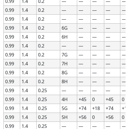
0.99
0.99
1.4
1.4
0.2
0.2
—
—
—
—
—
—
—
—
—
—
0.99
0.99
1.4
1.4
0.2
0.2
—
—
—
—
—
—
—
—
—
—
0.99
0.99
1.4
1.4
0.2
0.2
—
—
—
—
—
—
—
—
—
—
0.99
0.99
1.4
1.4
0.2
0.2
6G
6G
—
—
—
—
—
—
—
—
0.99
0.99
1.4
1.4
0.2
0.2
6H
6H
—
—
—
—
—
—
—
—
0.99
0.99
1.4
1.4
0.2
0.2
—
—
—
—
—
—
—
—
—
—
0.99
0.99
1.4
1.4
0.2
0.2
7G
7G
—
—
—
—
—
—
—
—
0.99
0.99
1.4
1.4
0.2
0.2
7H
7H
—
—
—
—
—
—
—
—
0.99
0.99
1.4
1.4
0.2
0.2
8G
8G
—
—
—
—
—
—
—
—
0.99
0.99
1.4
1.4
0.2
0.2
8H
8H
—
—
—
—
—
—
—
—
0.99
0.99
1.4
1.4
0.25
0.25
—
—
—
—
—
—
—
—
—
—
0.99
0.99
1.4
1.4
0.25
0.25
4H
4H
+45
+45
0
0
+45
+45
0
0
0.99
0.99
1.4
1.4
0.25
0.25
5G
5G
+74
+74
+18
+18
+74
+74
+1
+1
0.99
0.99
1.4
1.4
0.25
0.25
5H
5H
+56
+56
0
0
+56
+56
0
0
0.99
0.99
1.4
1.4
0.25
0.25
—
—
—
—
—
—
—
—
—
—