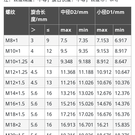
2.8
2.8
5.6
5.6
0.35
0.35
6H
6H
+90
+90
0
0
+100
+100
0
0
螺纹
旋合长
中径D2/mm
小径D1/mm
2.8
2.8
5.6
5.6
0.35
0.35
—
—
—
—
—
—
—
—
—
—
度/mm
2.8
2.8
5.6
5.6
0.35
0.35
7G
7G
—
—
—
—
—
—
—
—
＞
≤
max
min
max
min
2.8
2.8
5.6
5.6
0.35
0.35
7H
7H
—
—
—
—
—
—
—
—
M8×1
3
9
7.5
7.35
7.153
6.917
2.8
2.8
5.6
5.6
0.35
0.35
8G
8G
—
—
—
—
—
—
—
—
M10×1
4
12
9.5
9.35
9.153
8.917
2.8
2.8
5.6
5.6
0.35
0.35
8H
8H
—
—
—
—
—
—
—
—
2.8
2.8
5.6
5.6
0.5
0.5
—
—
—
—
—
—
—
—
—
—
M10×1.25
4
12
9.348
9.188
8.912
8.647
2.8
2.8
5.6
5.6
0.5
0.5
4H
4H
+63
+63
0
0
+90
+90
0
0
M12×1.25
4.5
13
11.368
11.188
10.912
10.647
2.8
2.8
5.6
5.6
0.5
0.5
5G
5G
+100
+100
+20
+20
+132
+132
+2
+2
M12×1.5
4.5
13
11.216
11.026
10.676
10.376
2.8
2.8
5.6
5.6
0.5
0.5
5H
5H
+80
+80
0
0
+112
+112
0
0
M14×1.5
5.6
16
13.216
13.026
12.676
12.376
2.8
2.8
5.6
5.6
0.5
0.5
—
—
—
—
—
—
—
—
—
—
M16×1.5
5.6
16
15.216
15.026
14.676
14.376
2.8
2.8
5.6
5.6
0.5
0.5
—
—
—
—
—
—
—
—
—
—
M18×1.5
5.6
16
17.216
17.026
16.676
16.376
2.8
2.8
5.6
5.6
0.5
0.5
—
—
—
—
—
—
—
—
—
—
M18×2
5.6
16
16.913
16.701
16.21
15.835
2.8
2.8
5.6
5.6
0.5
0.5
6G
6G
+120
+120
+20
+20
+160
+160
+2
+2