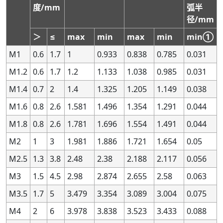
度/mm
弧半
1.4
1.4
2.8
2.8
0.35
0.35
6G
6G
+104
+104
+19
+19
+119
+119
+1
+1
径/mm
1.4
1.4
2.8
2.8
0.35
0.35
6H
6H
+85
+85
0
0
+100
+100
0
0
＞
≤
max
min
max
min
min①
1.4
1.4
2.8
2.8
0.35
0.35
—
—
—
—
—
—
—
—
—
—
M1
0.6
1.7
1
0.933
0.838
0.785
0.031
1.4
1.4
2.8
2.8
0.35
0.35
7G
7G
—
—
—
—
—
—
—
—
M1.2
0.6
1.7
1.2
1.133
1.038
0.985
0.031
1.4
1.4
2.8
2.8
0.35
0.35
7H
7H
—
—
—
—
—
—
—
—
M1.4
0.7
2
1.4
1.325
1.205
1.149
0.038
1.4
1.4
2.8
2.8
0.35
0.35
8G
8G
—
—
—
—
—
—
—
—
1.4
1.4
2.8
2.8
0.35
0.35
8H
8H
—
—
—
—
—
—
—
—
M1.6
0.8
2.6
1.581
1.496
1.354
1.291
0.044
1.4
1.4
2.8
2.8
0.4
0.4
—
—
—
—
—
—
—
—
—
—
M1.8
0.8
2.6
1.781
1.696
1.554
1.491
0.044
1.4
1.4
2.8
2.8
0.4
0.4
4H
4H
+56
+56
0
0
+71
+71
0
0
M2
1
3
1.981
1.886
1.721
1.654
0.05
1.4
1.4
2.8
2.8
0.4
0.4
5G
5G
+90
+90
+19
+19
+109
+109
+1
+1
M2.5
1.3
3.8
2.48
2.38
2.188
2.117
0.056
1.4
1.4
2.8
2.8
0.4
0.4
5H
5H
+71
+71
0
0
+90
+90
0
0
M3
1.5
4.5
2.98
2.874
2.655
2.58
0.063
1.4
1.4
2.8
2.8
0.4
0.4
—
—
—
—
—
—
—
—
—
—
M3.5
1.7
5
3.479
3.354
3.089
3.004
0.075
1.4
1.4
2.8
2.8
0.4
0.4
—
—
—
—
—
—
—
—
—
—
M4
2
6
3.978
3.838
3.523
3.433
0.088
1.4
1.4
2.8
2.8
0.4
0.4
—
—
—
—
—
—
—
—
—
—