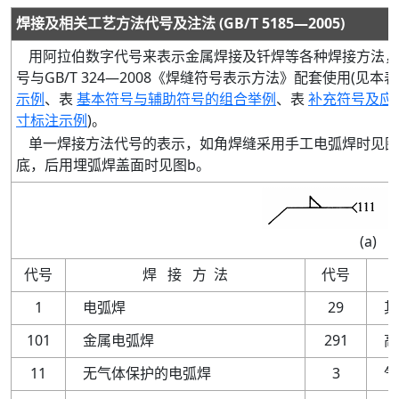
焊接及相关工艺方法代号及注法
(
GB
/
T 5185
—
2005
)
用阿拉伯数字代号来表示金属焊接及钎焊等各种焊接方法，
号与
GB
/
T
324
—
2008
《焊缝符号表示方法》配套使用
(
见本表
示例
、表
基本符号与辅助符号的组合举例
、表
补充符号及应
寸标注示例
)
。
单一焊接方法代号的表示，如角焊缝采用手工电弧焊时见图
底，后用埋弧焊盖面时见图
b
。
(
a
代号
焊
接
方
法
代号
1
电弧焊
29
其
101
金属电弧焊
291
高
11
无气体保护的电弧焊
3
气