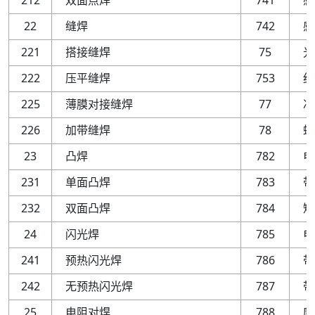
212
双面点焊
741
感
22
缝焊
742
感
221
搭接缝焊
75
光
222
压平缝焊
753
红
225
薄膜对接缝焊
77
冲
226
加带缝焊
78
螺
23
凸焊
782
电
231
单面凸焊
783
带
232
双面凸焊
784
短
24
闪光焊
785
电
241
预热闪光焊
786
带
242
无预热闪光焊
787
带
25
电阻对焊
788
摩