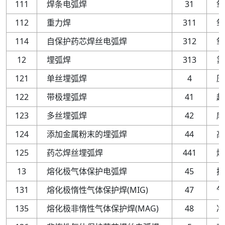
111
焊条电弧焊
31
氧
112
重力焊
311
氧
114
自保护药芯焊丝电弧焊
312
氧
12
埋弧焊
313
氢
121
单丝埋弧焊
4
压
122
带极埋弧焊
41
超
123
多丝埋弧焊
42
摩
124
添加金属粉末的埋弧焊
44
高
125
药芯焊丝埋弧焊
441
爆
13
熔化极气体保护电弧焊
45
扩
131
熔化极惰性气体保护焊
(
MIG
)
47
气
135
熔化极非惰性气体保护焊
(
MAG
)
48
冷