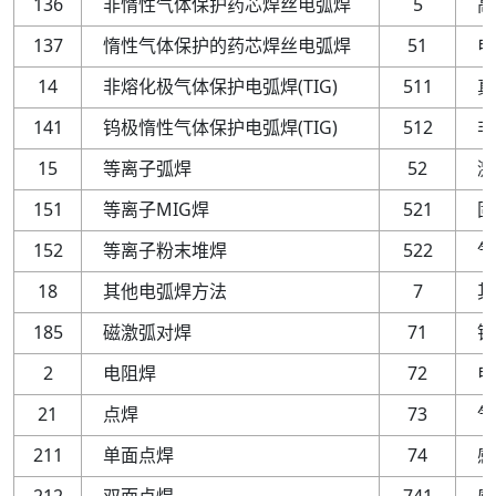
136
非惰性气体保护药芯焊丝电弧焊
5
高
137
惰性气体保护的药芯焊丝电弧焊
51
电
14
非熔化极气体保护电弧焊
(
TIG
)
511
真
141
钨极惰性气体保护电弧焊
(
TIG
)
512
非
15
等离子弧焊
52
激
151
等离子
MIG
焊
521
固
152
等离子粉末堆焊
522
气
18
其他电弧焊方法
7
其
185
磁激弧对焊
71
铝
2
电阻焊
72
电
21
点焊
73
气
211
单面点焊
74
感