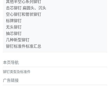
其他半空心系列铆钉
击芯铆钉 扁圆头、沉头
空心铆钉和管状铆钉
标牌铆钉
无头铆钉
抽芯铆钉
几种新型铆钉
铆钉标准件标准汇总
本页导航
铆钉类型及标准件
广告链接