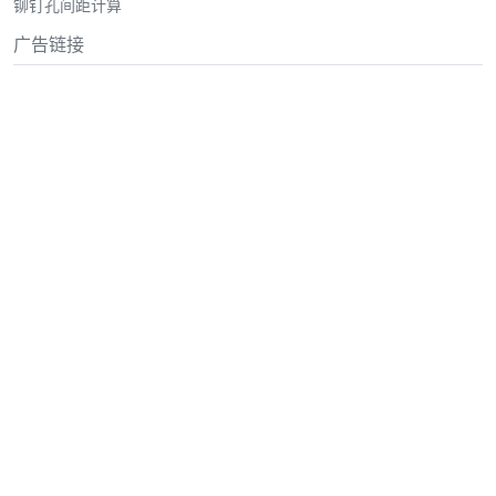
铆钉孔间距计算
广告链接