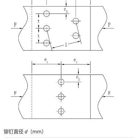
铆钉直径
d
（mm）