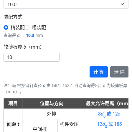
装配方式
精装配
粗装配
查询得
d
=
10.3
mm
0
较薄板厚
δ
（mm）
计 算
清 除
注：
d
根据铆钉直径
d
由 GB/T 152.1 自动查询得出；
δ
为较薄板厚
0
（mm）。
项目
位置与方向
最大允许距离（mm
外排
8
d
或 12
δ
0
间距
t
构件受压
12
d
或 18
δ
0
中间排