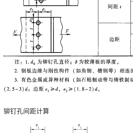
铆钉孔间距计算