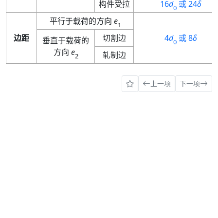
构件受拉
16
d
或 24
δ
0
平行于载荷的方向
e
1
边距
切割边
4
d
或 8
δ
垂直于载荷的
0
方向
e
轧制边
2
上一项
下一项